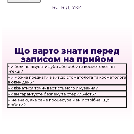
безболісне, анестезія чудово діє і довго тримає.
Лікарі та весь персонал дуже ввічливий і у будь
ВСІ ВІДГУКИ
якій ситуації допоможе. Рекомендую!”
Що варто знати перед
записом на прийом
Чи боляче лікувати зуби або робити косметологічні
ін’єкції?
Чи можна поєднати візит до стоматолога та косметолога
в один день?
Як дізнатися точну вартість мого лікування?
Як ви гарантуєте безпеку та стерильність?
Я не знаю, яка саме процедура мені потрібна. Що
робити?