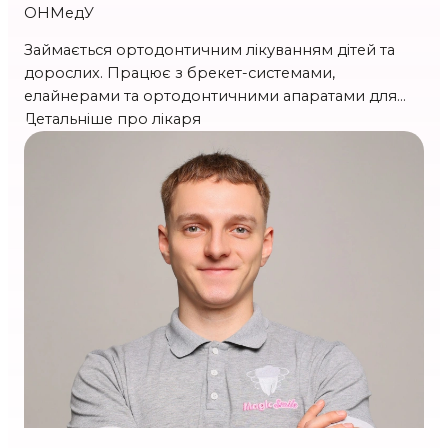
ОНМедУ
Займається ортодонтичним лікуванням дітей та
дорослих. Працює з брекет-системами,
елайнерами та ортодонтичними апаратами для
виправлення прикусу та вирівнювання зубів.
Детальніше про лікаря
Стаж 4 р.