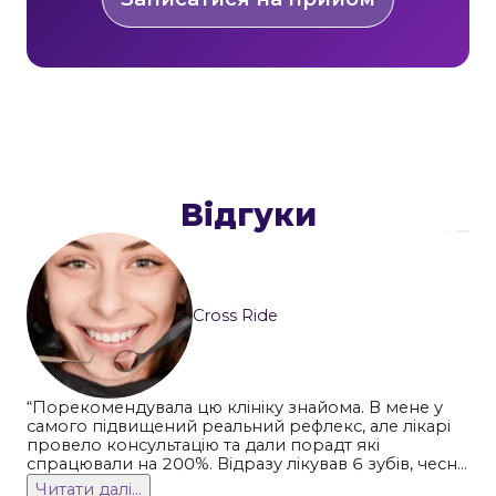
Відгуки
Cross Ride
“Порекомендувала цю клініку знайома. В мене у
самого підвищений реальний рефлекс, але лікарі
провело консультацію та дали порадт які
спрацювали на 200%. Відразу лікував 6 зубів, чесно
кажучи деякими місцями чуть не заснув. Лікування
Читати далі...