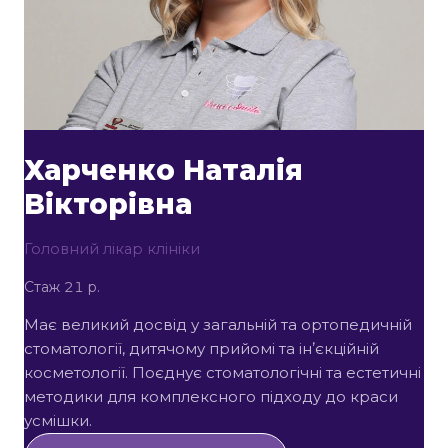
Харченко Наталія
Вікторівна
Головний лікар клініки
Стаж 21 р.
Має великий досвід у загальній та ортопедичній
стоматології, дитячому прийомі та інʼєкційній
косметології. Поєднує стоматологічні та естетичні
методики для комплексного підходу до краси
усмішки.