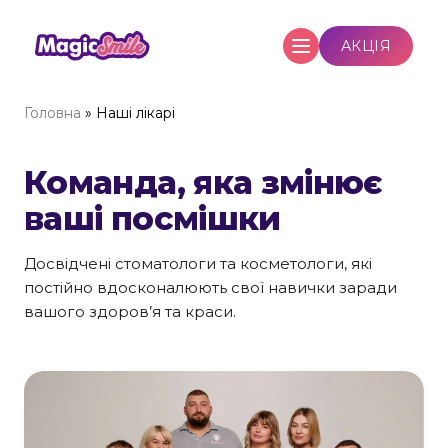
Skip
АКЦІЯ
to
content
Головна
»
Наші лікарі
Команда, яка змінює
ваші посмішки
Досвідчені стоматологи та косметологи, які
постійно вдосконалюють свої навички заради
вашого здоров’я та краси.