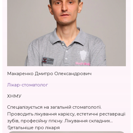
Стаж 11 р.
Макаренко Дмитро Олександрович
Лікар-стоматолог
ХНМУ
Спеціалізується на загальній стоматології.
Проводить лікування карієсу, естетичні реставрації
зубів, професійну гігієну. Лікування складних
кореневих каналів.
Детальніше про лікаря