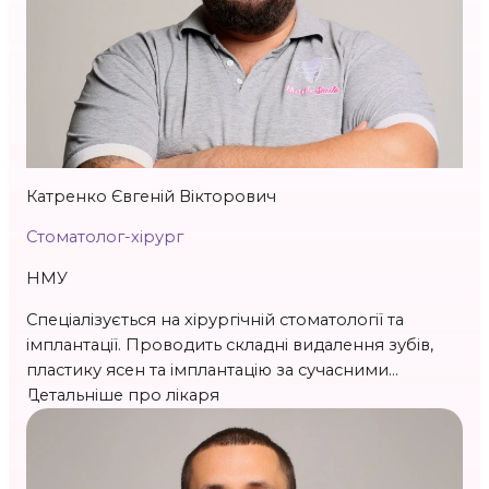
Стаж 10 р.
Катренко Євгеній Вікторович
Стоматолог-хірург
НМУ
Спеціалізується на хірургічній стоматології та
імплантації. Проводить складні видалення зубів,
пластику ясен та імплантацію за сучасними
протоколами, зокрема All-on-4 та All-on-6.
Детальніше про лікаря