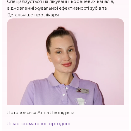
Спеціалізується на лікуванні кореневих каналів,
відновленні жувальної ефективності зубів та
естетичному відбілюванні.
Детальніше про лікаря
Стаж 7 р.
Лотоковська Анна Леонідівна
Лікар-стоматолог-ортодонт