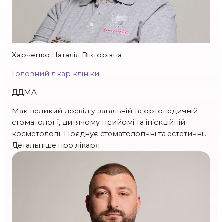
Стаж 21 р.
Харченко Наталія Вікторівна
Головний лікар клініки
ДДМА
Має великий досвід у загальній та ортопедичній
стоматології, дитячому прийомі та інʼєкційній
косметології. Поєднує стоматологічні та естетичні
методики для комплексного підходу до краси
Детальніше про лікаря
усмішки.