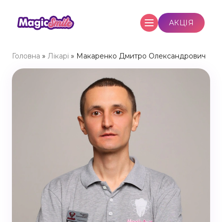
Skip
АКЦІЯ
to
content
Головна
»
Лікарі
»
Макаренко Дмитро Олександрович