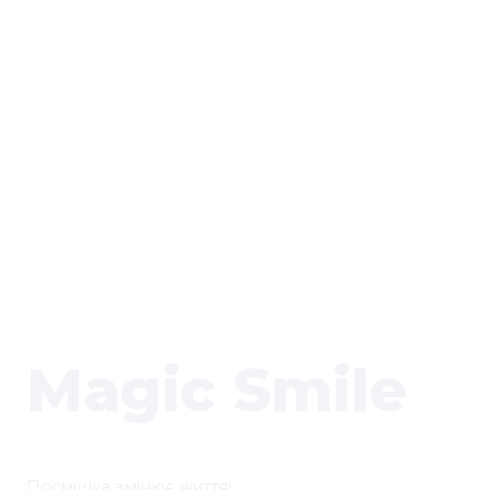
Magic Smile
Посмішка змінює життя!